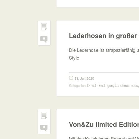
Lederhosen in großer
0
Die Lederhose ist strapazierfähig 
Style
31. Juli 2020
Kategorien
Dirndl
,
Endingen
,
Landhausmode
Von&Zu limited Editio
0
Mit den Kollektionen Basset und V