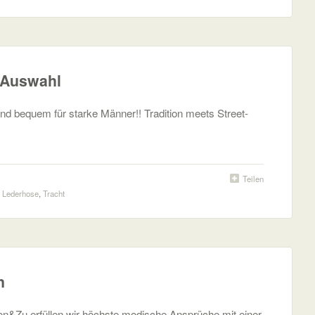
 Auswahl
und bequem für starke Männer!! Tradition meets Street-
Teilen
,
Lederhose
,
Tracht
n
on&Zu erfüllen wir höchste modische Ansprüche mit einer