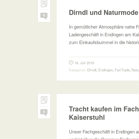
Dirndl und Naturmode
0
In gemütlicher Atmosphäre nahe Fr
Ladengeschäft in Endingen am Kais
zum Einkaufsbummel in die histori
16. Juli 2019
Kategorien
Dirndl
,
Endingen
,
FairTrade
,
Natu
Tracht kaufen im Fac
0
Kaiserstuhl
Unser Fachgeschäft in Endingen a