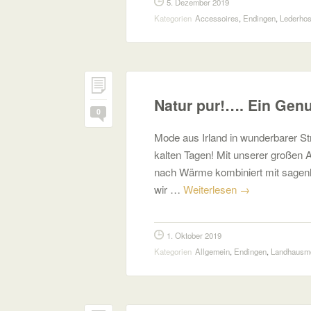
5. Dezember 2019
Kategorien
Accessoires
,
Endingen
,
Lederho
Natur pur!…. Ein Gen
0
Mode aus Irland in wunderbarer St
kalten Tagen! Mit unserer großen 
nach Wärme kombiniert mit sagenha
wir …
Weiterlesen
→
1. Oktober 2019
Kategorien
Allgemein
,
Endingen
,
Landhausm