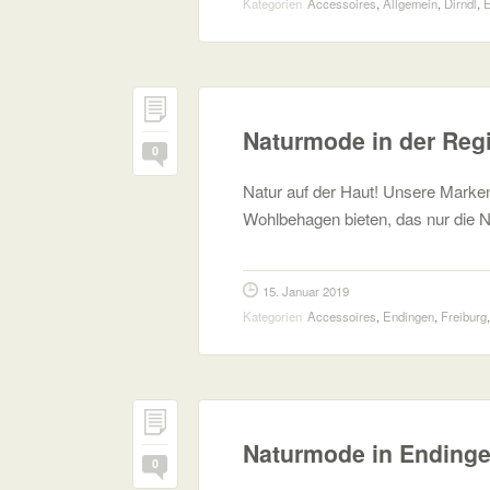
Kategorien
Accessoires
,
Allgemein
,
Dirndl
,
E
Naturmode in der Reg
0
Natur auf der Haut! Unsere Marken
Wohlbehagen bieten, das nur die Na
15. Januar 2019
Kategorien
Accessoires
,
Endingen
,
Freiburg
Naturmode in Endingen
0