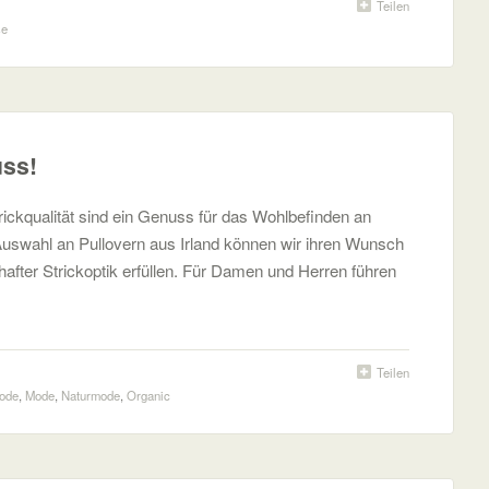
Teilen
se
uss!
rickqualität sind ein Genuss für das Wohlbefinden an
Auswahl an Pullovern aus Irland können wir ihren Wunsch
fter Strickoptik erfüllen. Für Damen und Herren führen
Teilen
ode
,
Mode
,
Naturmode
,
Organic