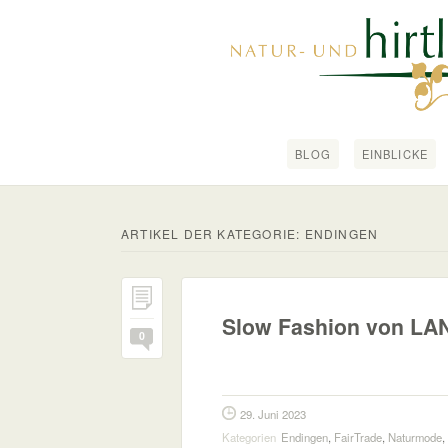
BLOG
EINBLICKE
ARTIKEL DER KATEGORIE:
ENDINGEN
Slow Fashion von LA
0
29. Juni 2023
Kategorien
Endingen
,
FairTrade
,
Naturmode
,