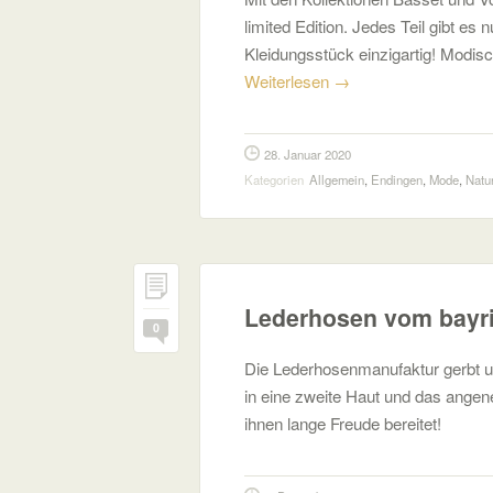
limited Edition. Jedes Teil gibt es
Kleidungsstück einzigartig! Modi
Weiterlesen
→
28. Januar 2020
Kategorien
Allgemein
,
Endingen
,
Mode
,
Natu
Lederhosen vom bayr
0
Die Lederhosenmanufaktur gerbt un
in eine zweite Haut und das angen
ihnen lange Freude bereitet!